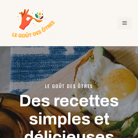
Aller
au
contenu
MEN
LE GOÛT DES ÔTRES
Des recettes
simples et
délicieuses